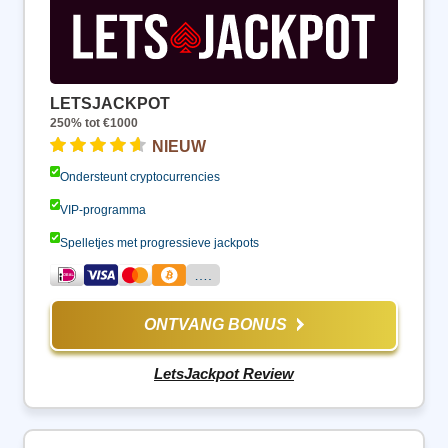
LETSJACKPOT
250% tot €1000
NIEUW
Ondersteunt cryptocurrencies
VIP-programma
Spelletjes met progressieve jackpots
….
ONTVANG BONUS
LetsJackpot Review