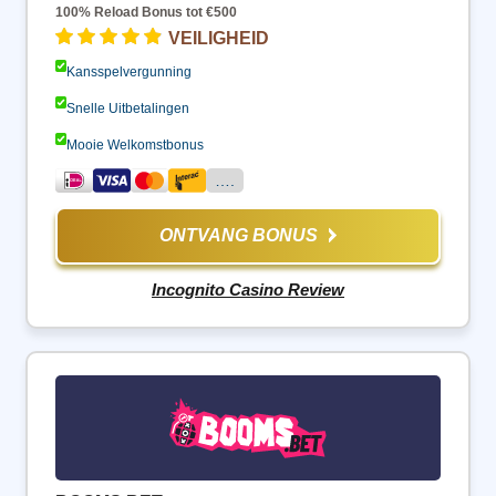
100% Reload Bonus tot €500
VEILIGHEID
Kansspelvergunning
Snelle Uitbetalingen
Mooie Welkomstbonus
….
ONTVANG BONUS
Incognito Casino Review