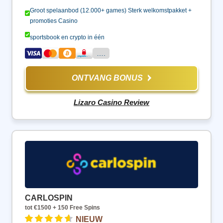
Groot spelaanbod (12.000+ games) Sterk welkomstpakket +
promoties Casino
sportsbook en crypto in één
….
ONTVANG BONUS
Lizaro Casino Review
CARLOSPIN
tot €1500 + 150 Free Spins
NIEUW