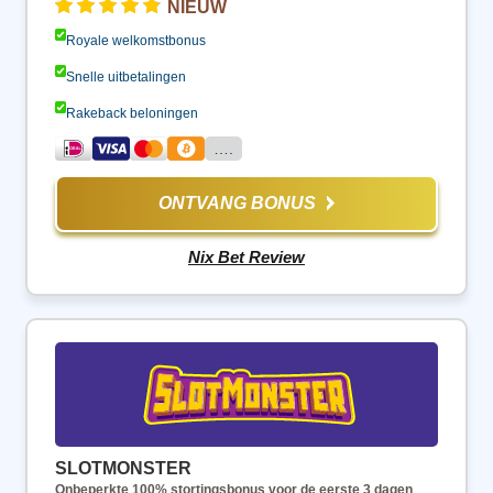
NIEUW
Royale welkomstbonus
Snelle uitbetalingen
Rakeback beloningen
….
ONTVANG BONUS
Nix Bet Review
SLOTMONSTER
Onbeperkte 100% stortingsbonus voor de eerste 3 dagen