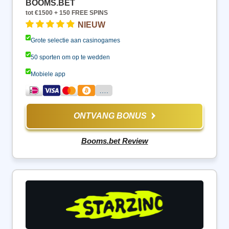
BOOMS.BET
tot €1500 + 150 FREE SPINS
NIEUW
Grote selectie aan casinogames
50 sporten om op te wedden
Mobiele app
….
ONTVANG BONUS
Booms.bet Review