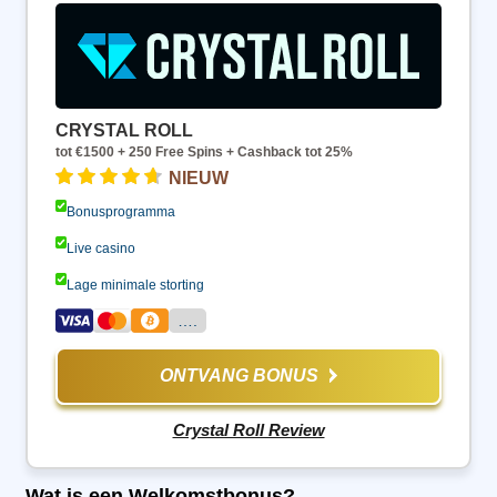
CRYSTAL ROLL
tot €1500 + 250 Free Spins + Cashback tot 25%
NIEUW
Bonusprogramma
Live casino
Lage minimale storting
….
ONTVANG BONUS
Crystal Roll Review
Wat is een Welkomstbonus?