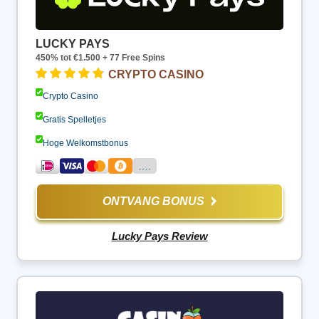
LUCKY PAYS
450% tot €1.500 + 77 Free Spins
CRYPTO CASINO
Crypto Casino
Gratis Spelletjes
Hoge Welkomstbonus
….
ONTVANG BONUS
Lucky Pays Review