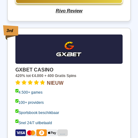
Rivo Review
GXBET CASINO
420% tot €4.000 + 400 Gratis Spins
NIEUW
4.500+ games
100+ providers
Sportsbook beschikbaar
Snel 24/7 uitbetaald
….