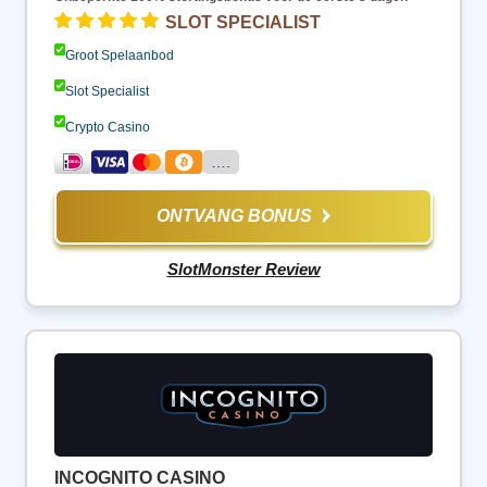
SLOT SPECIALIST
Groot Spelaanbod
Slot Specialist
Crypto Casino
….
ONTVANG BONUS
SlotMonster Review
INCOGNITO CASINO