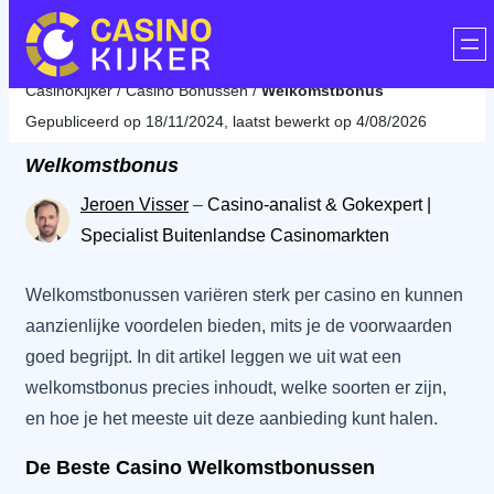
CasinoKijker
/
Casino Bonussen
/
Welkomstbonus
Gepubliceerd op 18/11/2024, laatst bewerkt op 4/08/2026
Welkomstbonus
Jeroen Visser
–
Casino-analist & Gokexpert |
Specialist Buitenlandse Casinomarkten
Welkomstbonussen variëren sterk per casino en kunnen
aanzienlijke voordelen bieden, mits je de voorwaarden
goed begrijpt. In dit artikel leggen we uit wat een
welkomstbonus precies inhoudt, welke soorten er zijn,
en hoe je het meeste uit deze aanbieding kunt halen.
De Beste Casino Welkomstbonussen