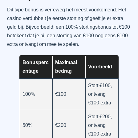
Dit type bonus is verreweg het meest voorkomend. Het
casino verdubbelt je eerste storting of geeft je er extra
geld bij. Bijvoorbeeld: een 100% stortingsbonus tot €100
betekent dat je bij een storting van €100 nog eens €100
extra ontvangt om mee te spelen.
Bonusperc
Maximaal
Voorbeeld
entage
bedrag
Stort €100,
100%
€100
ontvang
€100 extra
Stort €200,
50%
€200
ontvang
€100 extra