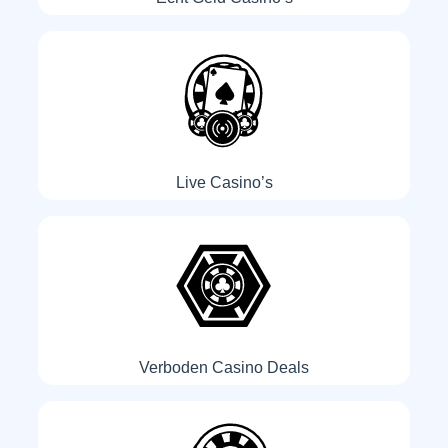
Live Casino’s
Verboden Casino Deals