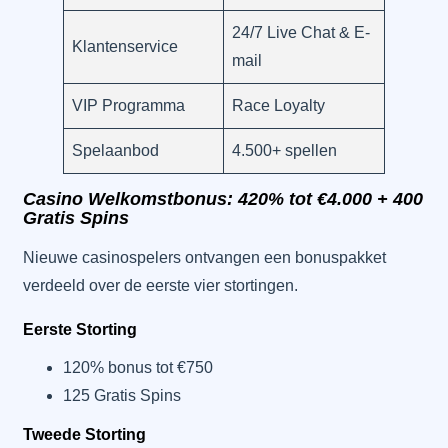
24/7 Live Chat & E-
Klantenservice
mail
VIP Programma
Race Loyalty
Spelaanbod
4.500+ spellen
Casino
Welkomstbonus: 420% tot €4.000 + 400
Gratis Spins
Nieuwe casinospelers ontvangen een bonuspakket
verdeeld over de eerste vier stortingen.
Eerste Storting
120% bonus tot €750
125 Gratis Spins
Tweede Storting