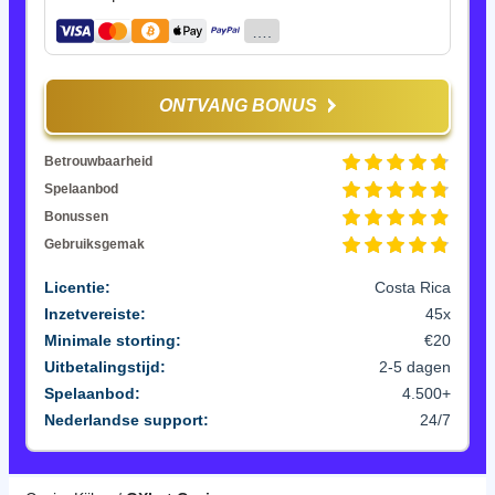
….
ONTVANG BONUS
Betrouwbaarheid
Spelaanbod
Bonussen
Gebruiksgemak
Licentie:
Costa Rica
Inzetvereiste:
45x
Minimale storting:
€20
Uitbetalingstijd:
2-5 dagen
Spelaanbod:
4.500+
Nederlandse support:
24/7