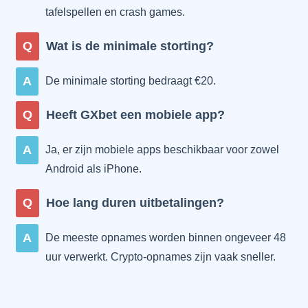
tafelspellen en crash games.
Q
Wat is de minimale storting?
A
De minimale storting bedraagt €20.
Q
Heeft GXbet een mobiele app?
A
Ja, er zijn mobiele apps beschikbaar voor zowel
Android als iPhone.
Q
Hoe lang duren uitbetalingen?
A
De meeste opnames worden binnen ongeveer 48
uur verwerkt. Crypto-opnames zijn vaak sneller.