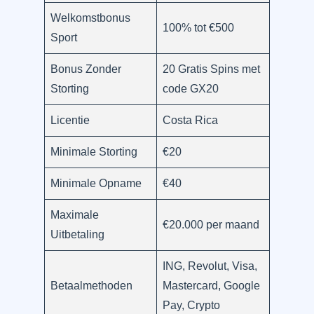
Welkomstbonus
100% tot €500
Sport
Bonus Zonder
20 Gratis Spins met
Storting
code GX20
Licentie
Costa Rica
Minimale Storting
€20
Minimale Opname
€40
Maximale
€20.000 per maand
Uitbetaling
ING, Revolut, Visa,
Betaalmethoden
Mastercard, Google
Pay, Crypto