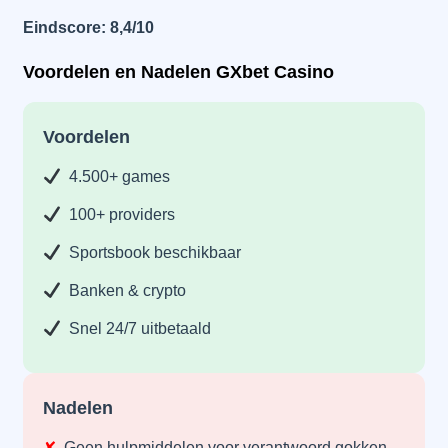
Eindscore: 8,4/10
Voordelen en Nadelen GXbet Casino
Voordelen
4.500+ games
100+ providers
Sportsbook beschikbaar
Banken & crypto
Snel 24/7 uitbetaald
Nadelen
✘
Geen hulpmiddelen voor verantwoord gokken