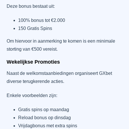
Deze bonus bestaat uit:
100% bonus tot €2.000
150 Gratis Spins
Om hiervoor in aanmerking te komen is een minimale
storting van €500 vereist.
Wekelijkse Promoties
Naast de welkomstaanbiedingen organiseert GXbet
diverse terugkerende acties.
Enkele voorbeelden zijn:
Gratis spins op maandag
Reload bonus op dinsdag
Vrijdagbonus met extra spins