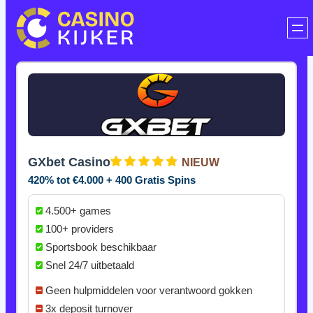
Skip
to
content
GXbet Casino
NIEUW
420% tot €4.000 + 400 Gratis Spins
4.500+ games
100+ providers
Sportsbook beschikbaar
Snel 24/7 uitbetaald
Geen hulpmiddelen voor verantwoord gokken
3x deposit turnover