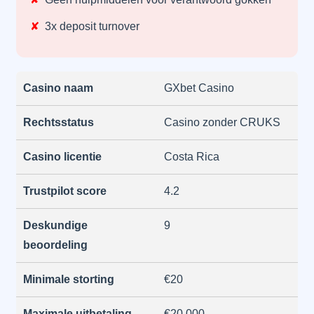
✘
3x deposit turnover
Casino naam
GXbet Casino
Rechtsstatus
Casino zonder CRUKS
Casino licentie
Costa Rica
Trustpilot score
4.2
Deskundige
9
beoordeling
Minimale storting
€20
Maximale uitbetaling
€20,000