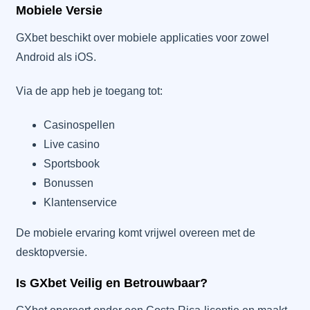
Mobiele Versie
GXbet beschikt over mobiele applicaties voor zowel
Android als iOS.
Via de app heb je toegang tot:
Casinospellen
Live casino
Sportsbook
Bonussen
Klantenservice
De mobiele ervaring komt vrijwel overeen met de
desktopversie.
Is GXbet Veilig en Betrouwbaar?