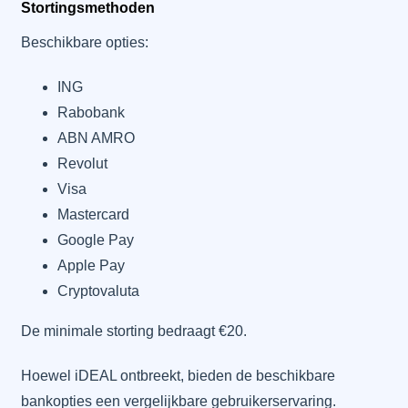
Stortingsmethoden
Beschikbare opties:
ING
Rabobank
ABN AMRO
Revolut
Visa
Mastercard
Google Pay
Apple Pay
Cryptovaluta
De minimale storting bedraagt €20.
Hoewel iDEAL ontbreekt, bieden de beschikbare
bankopties een vergelijkbare gebruikerservaring.