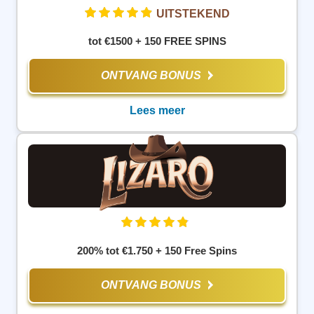
UITSTEKEND
tot €1500 + 150 FREE SPINS
ONTVANG BONUS
Lees meer
200% tot €1.750 + 150 Free Spins
ONTVANG BONUS