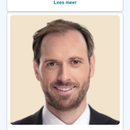
Lees meer