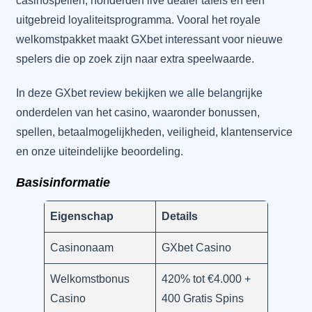
casinospellen, honderden live dealer tafels en een
uitgebreid loyaliteitsprogramma. Vooral het royale
welkomstpakket maakt GXbet interessant voor nieuwe
spelers die op zoek zijn naar extra speelwaarde.
In deze GXbet review bekijken we alle belangrijke
onderdelen van het casino, waaronder bonussen,
spellen, betaalmogelijkheden, veiligheid, klantenservice
en onze uiteindelijke beoordeling.
Basisinformatie
Eigenschap
Details
Casinonaam
GXbet Casino
Welkomstbonus
420% tot €4.000 +
Casino
400 Gratis Spins