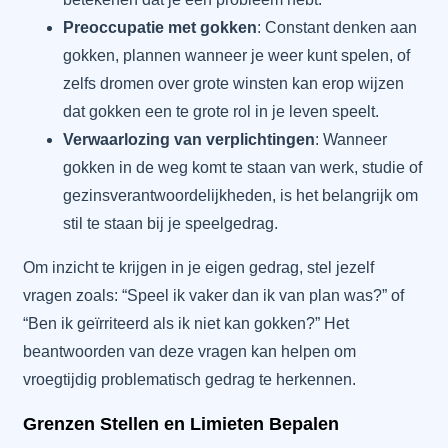
Preoccupatie met gokken
: Constant denken aan
gokken, plannen wanneer je weer kunt spelen, of
zelfs dromen over grote winsten kan erop wijzen
dat gokken een te grote rol in je leven speelt.
Verwaarlozing van verplichtingen
: Wanneer
gokken in de weg komt te staan van werk, studie of
gezinsverantwoordelijkheden, is het belangrijk om
stil te staan bij je speelgedrag.
Om inzicht te krijgen in je eigen gedrag, stel jezelf
vragen zoals: “Speel ik vaker dan ik van plan was?” of
“Ben ik geïrriteerd als ik niet kan gokken?” Het
beantwoorden van deze vragen kan helpen om
vroegtijdig problematisch gedrag te herkennen.
Grenzen Stellen en Limieten Bepalen