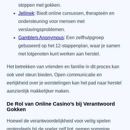
stoppen met gokken.
Jellinek
: Biedt online cursussen, therapieën en
ondersteuning voor mensen met
verslavingsproblemen.
Gamblers Anonymous
: Een zelfhulpgroep
gebaseerd op het 12-stappenplan, waar je samen
met lotgenoten kunt werken aan herstel.
Het betrekken van vrienden en familie in dit proces kan
ook veel steun bieden. Open communicatie en
eerlijkheid over je worstelingen kan het pad naar herstel
aanzienlijk makkelijker maken.
De Rol van Online Casino’s bij Verantwoord
Gokken
Hoewel de verantwoordelijkheid voor veilig spelen
grotendeels bij de speler zelf ligt, nemen sommige