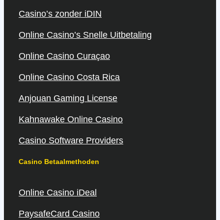
Casino’s zonder iDIN
Online Casino’s Snelle Uitbetaling
Online Casino Curaçao
Online Casino Costa Rica
Anjouan Gaming License
Kahnawake Online Casino
Casino Software Providers
Casino Betaalmethoden
Online Casino iDeal
PaysafeCard Casino