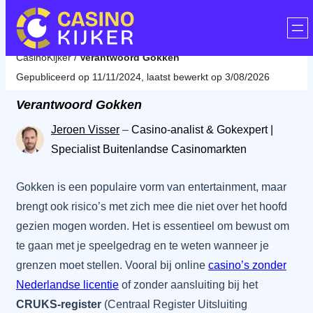
CasinoKijker
/
Verantwoord Gokken
Gepubliceerd op 11/11/2024, laatst bewerkt op 3/08/2026
Verantwoord Gokken
Jeroen Visser
–
Casino-analist & Gokexpert |
Specialist Buitenlandse Casinomarkten
Gokken is een populaire vorm van entertainment, maar
brengt ook risico’s met zich mee die niet over het hoofd
gezien mogen worden. Het is essentieel om bewust om
te gaan met je speelgedrag en te weten wanneer je
grenzen moet stellen. Vooral bij online
casino’s zonder
Nederlandse licentie
of zonder aansluiting bij het
CRUKS-register
(Centraal Register Uitsluiting