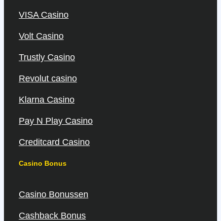
VISA Casino
Volt Casino
Trustly Casino
Revolut casino
Klarna Casino
Pay N Play Casino
Creditcard Casino
Casino Bonus
Casino Bonussen
Cashback Bonus