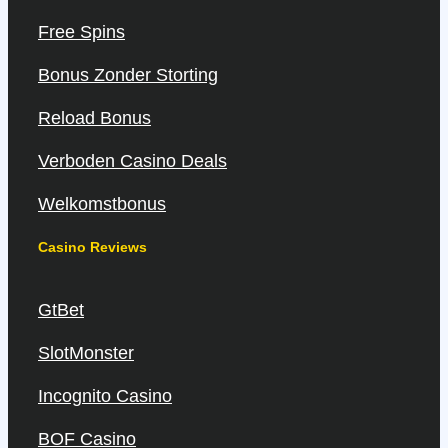
Free Spins
Bonus Zonder Storting
Reload Bonus
Verboden Casino Deals
Welkomstbonus
Casino Reviews
GtBet
SlotMonster
Incognito Casino
BOF Casino