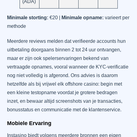
(ADA)
Minimale storting:
€20 |
Minimale opname:
varieert per
methode
Meerdere reviews melden dat verifieerde accounts hun
uitbetaling doorgaans binnen 2 tot 24 uur ontvangen,
maar er zijn ook spelerservaringen bekend van
vertraagde opnames, vooral wanneer de KYC-verificatie
nog niet volledig is afgerond. Ons advies is daarom
hetzelfde als bij vrijwel elk offshore casino: begin met
een kleine testopname voordat je grotere bedragen
inzet, en bewaar altijd screenshots van je transacties,
bonusstatus en communicatie met de klantenservice.
Mobiele Ervaring
Instasino biedt volgens meerdere bronnen een eigen