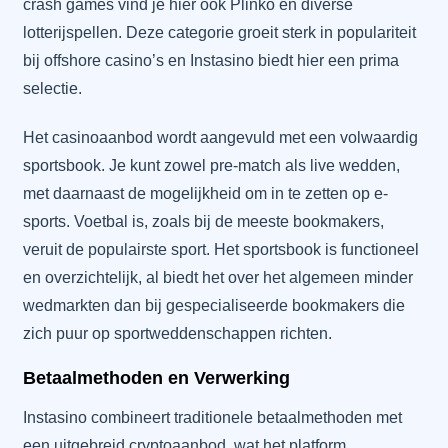
crash games vind je hier ook Plinko en diverse
lotterijspellen. Deze categorie groeit sterk in populariteit
bij offshore casino’s en Instasino biedt hier een prima
selectie.
Het casinoaanbod wordt aangevuld met een volwaardig
sportsbook. Je kunt zowel pre-match als live wedden,
met daarnaast de mogelijkheid om in te zetten op e-
sports. Voetbal is, zoals bij de meeste bookmakers,
veruit de populairste sport. Het sportsbook is functioneel
en overzichtelijk, al biedt het over het algemeen minder
wedmarkten dan bij gespecialiseerde bookmakers die
zich puur op sportweddenschappen richten.
Betaalmethoden en Verwerking
Instasino combineert traditionele betaalmethoden met
een uitgebreid cryptoaanbod, wat het platform