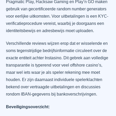
Pragmatic Play, Hacksaw Gaming en Play’n GO maken
gebruik van gecertificeerde random number generators
voor eerlijke uitkomsten. Voor uitbetalingen is een KYC-
verificatieprocedure vereist, waarbij je doorgaans een
identiteitsbewijs en adresbewijs moet uploaden.
Verschillende reviews wijzen erop dat er wisselende en
soms tegenstrijdige bedrijfsinformatie circuleert over de
exacte entiteit achter Instasino. Dit gebrek aan volledige
transparantie is typerend voor veel offshore casino’s,
maar wel iets waar je als speler rekening mee moet
houden. Er zijn daarnaast individuele spelerklachten
bekend over vertraagde uitbetalingen en discussies
rondom IBAN-gegevens bij bankoverschrijvingen.
Beveiligingsoverzicht: