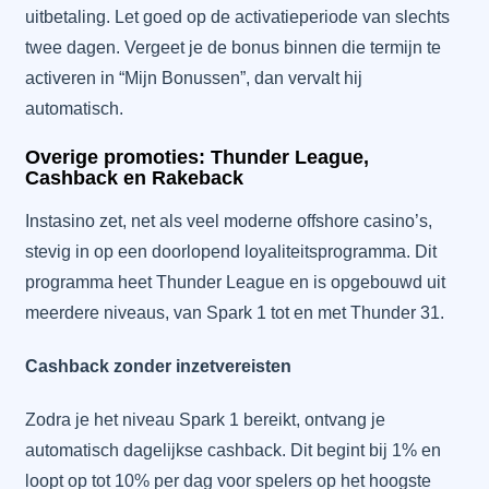
uitbetaling. Let goed op de activatieperiode van slechts
twee dagen. Vergeet je de bonus binnen die termijn te
activeren in “Mijn Bonussen”, dan vervalt hij
automatisch.
Overige promoties: Thunder League,
Cashback en Rakeback
Instasino zet, net als veel moderne offshore casino’s,
stevig in op een doorlopend loyaliteitsprogramma. Dit
programma heet Thunder League en is opgebouwd uit
meerdere niveaus, van Spark 1 tot en met Thunder 31.
Cashback zonder inzetvereisten
Zodra je het niveau Spark 1 bereikt, ontvang je
automatisch dagelijkse cashback. Dit begint bij 1% en
loopt op tot 10% per dag voor spelers op het hoogste