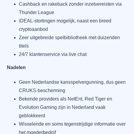
Cashback en rakeback zonder inzetvereisten via
Thunder League
iDEAL-stortingen mogelijk, naast een breed
cryptoaanbod
Zeer uitgebreide spelbibliotheek met duizenden
titels
24/7 klantenservice via live chat
Nadelen
Geen Nederlandse kansspelvergunning, dus geen
CRUKS-bescherming
Bekende providers als NetEnt, Red Tiger en
Evolution Gaming zijn in Nederland vaak
geblokkeerd
Wisselende en soms tegenstrijdige informatie over
het moederbedrijf