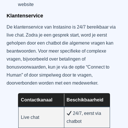
website
Klantenservice
De klantenservice van Instasino is 24/7 bereikbaar via
live chat. Zodra je een gesprek start, word je eerst
geholpen door een chatbot die algemene vragen kan
beantwoorden. Voor meer specifieke of complexe
vragen, bijvoorbeeld over betalingen of
bonusvoorwaarden, kun je via de optie “Connect to
Human” of door simpelweg door te vragen,
doorverbonden worden met een medewerker.
Contactkanaal
Beschikbaarheid
24/7, eerst via
Live chat
chatbot