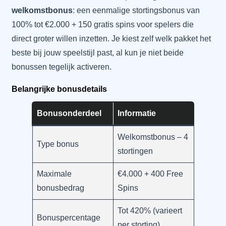
welkomstbonus
: een eenmalige stortingsbonus van
100% tot €2.000 + 150 gratis spins voor spelers die
direct groter willen inzetten. Je kiest zelf welk pakket het
beste bij jouw speelstijl past, al kun je niet beide
bonussen tegelijk activeren.
Belangrijke bonusdetails
Bonusonderdeel
Informatie
Welkomstbonus – 4
Type bonus
stortingen
Maximale
€4.000 + 400 Free
bonusbedrag
Spins
Tot 420% (varieert
Bonuspercentage
per storting)