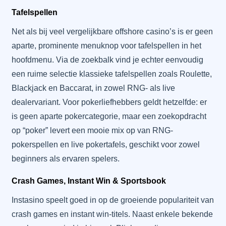
Tafelspellen
Net als bij veel vergelijkbare offshore casino’s is er geen
aparte, prominente menuknop voor tafelspellen in het
hoofdmenu. Via de zoekbalk vind je echter eenvoudig
een ruime selectie klassieke tafelspellen zoals Roulette,
Blackjack en Baccarat, in zowel RNG- als live
dealervariant. Voor pokerliefhebbers geldt hetzelfde: er
is geen aparte pokercategorie, maar een zoekopdracht
op “poker” levert een mooie mix op van RNG-
pokerspellen en live pokertafels, geschikt voor zowel
beginners als ervaren spelers.
Crash Games, Instant Win & Sportsbook
Instasino speelt goed in op de groeiende populariteit van
crash games en instant win-titels. Naast enkele bekende