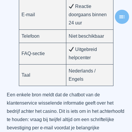
Reactie
E-mail
doorgaans binnen
24 uur
Telefoon
Niet beschikbaar
Uitgebreid
FAQ-sectie
helpcenter
Nederlands /
Taal
Engels
Een enkele bron meldt dat de chatbot van de
klantenservice wisselende informatie geeft over het
bedrijf achter het casino. Dit is iets om in het achterhoofd
te houden: vraag bij twijfel altijd om een schriftelijke
bevestiging per e-mail voordat je belangrijke