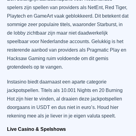
spelers zijn spellen van providers als NetEnt, Red Tiger,
Playtech en GameArt vaak geblokkeerd. Dit betekent dat
sommige zeer populaire titels, waaronder Starburst, in
de lobby zichtbaar zijn maar niet daadwerkelijk
speelbaar voor Nederlandse accounts. Gelukkig is het
resterende aanbod van providers als Pragmatic Play en
Hacksaw Gaming ruim voldoende om dit gemis
grotendeels op te vangen.
Instasino biedt daarnaast een aparte categorie
jackpotspellen. Titels als 10.001 Nights en 20 Burning
Hot zijn hier te vinden, al draaien deze jackpotspellen
doorgaans in USDT en dus niet in euro’s. Houd hier
rekening mee als je liever in je eigen valuta speelt.
Live Casino & Spelshows