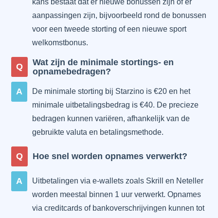
kans bestaat dat er nieuwe bonussen zijn of er
aanpassingen zijn, bijvoorbeeld rond de bonussen
voor een tweede storting of een nieuwe sport
welkomstbonus.
Wat zijn de minimale stortings- en
Q
opnamebedragen?
A
De minimale storting bij Starzino is €20 en het
minimale uitbetalingsbedrag is €40. De precieze
bedragen kunnen variëren, afhankelijk van de
gebruikte valuta en betalingsmethode.
Q
Hoe snel worden opnames verwerkt?
A
Uitbetalingen via e-wallets zoals Skrill en Neteller
worden meestal binnen 1 uur verwerkt. Opnames
via creditcards of bankoverschrijvingen kunnen tot