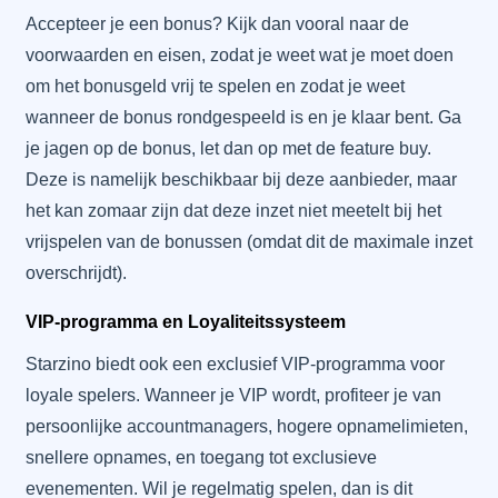
Accepteer je een bonus? Kijk dan vooral naar de
voorwaarden en eisen, zodat je weet wat je moet doen
om het bonusgeld vrij te spelen en zodat je weet
wanneer de bonus rondgespeeld is en je klaar bent. Ga
je jagen op de bonus, let dan op met de feature buy.
Deze is namelijk beschikbaar bij deze aanbieder, maar
het kan zomaar zijn dat deze inzet niet meetelt bij het
vrijspelen van de bonussen (omdat dit de maximale inzet
overschrijdt).
VIP-programma en Loyaliteitssysteem
Starzino biedt ook een exclusief VIP-programma voor
loyale spelers. Wanneer je VIP wordt, profiteer je van
persoonlijke accountmanagers, hogere opnamelimieten,
snellere opnames, en toegang tot exclusieve
evenementen. Wil je regelmatig spelen, dan is dit