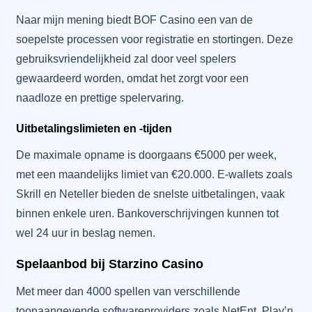
Naar mijn mening biedt BOF Casino een van de
soepelste processen voor registratie en stortingen. Deze
gebruiksvriendelijkheid zal door veel spelers
gewaardeerd worden, omdat het zorgt voor een
naadloze en prettige spelervaring.
Uitbetalingslimieten en -tijden
De maximale opname is doorgaans €5000 per week,
met een maandelijks limiet van €20.000. E-wallets zoals
Skrill en Neteller bieden de snelste uitbetalingen, vaak
binnen enkele uren. Bankoverschrijvingen kunnen tot
wel 24 uur in beslag nemen.
Spelaanbod bij Starzino Casino
Met meer dan 4000 spellen van verschillende
toonaangevende softwareproviders zoals NetEnt, Play’n