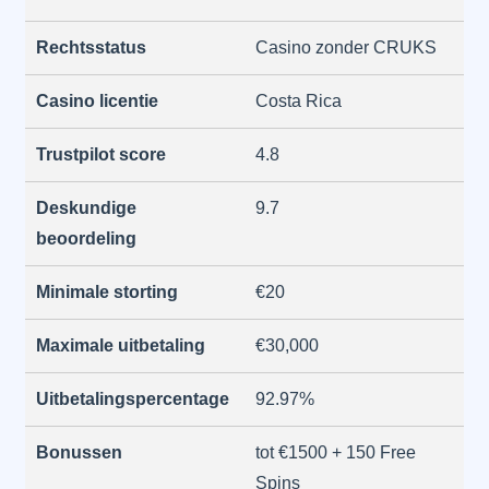
Rechtsstatus
Casino zonder CRUKS
Casino licentie
Costa Rica
Trustpilot score
4.8
Deskundige
9.7
beoordeling
Minimale storting
€20
Maximale uitbetaling
€30,000
Uitbetalingspercentage
92.97%
Bonussen
tot €1500 + 150 Free
Spins