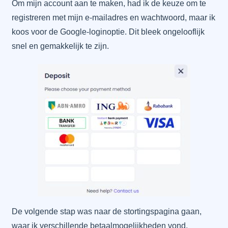
Om mijn account aan te maken, had ik de keuze om te
registreren met mijn e-mailadres en wachtwoord, maar ik
koos voor de Google-loginoptie. Dit bleek ongelooflijk
snel en gemakkelijk te zijn.
De volgende stap was naar de stortingspagina gaan,
waar ik verschillende betaalmogelijkheden vond,