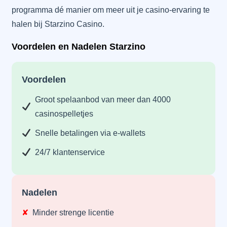
programma dé manier om meer uit je casino-ervaring te
halen bij Starzino Casino.
Voordelen en Nadelen Starzino
Voordelen
Groot spelaanbod van meer dan 4000
casinospelletjes
Snelle betalingen via e-wallets
24/7 klantenservice
Nadelen
✘
Minder strenge licentie