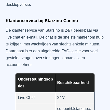
desktopversie.
Klantenservice bij Starzino Casino
De klantenservice van Starzino is 24/7 bereikbaar via
live chat en e-mail. De chat is de snelste manier om hulp
te krijgen, met wachttijden van slechts enkele minuten.
Daarnaast is er een uitgebreide FAQ-sectie voor veel
gestelde vragen over stortingen, opnames, en
accountbeheer.
Ondersteuningsop
Beschikbaarheid
ties
Live Chat
24/7
support@starzino.c