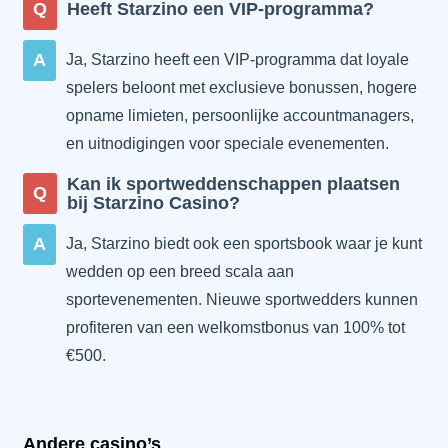
Q
Heeft Starzino een VIP-programma?
A
Ja, Starzino heeft een VIP-programma dat loyale
spelers beloont met exclusieve bonussen, hogere
opname limieten, persoonlijke accountmanagers,
en uitnodigingen voor speciale evenementen.
Kan ik sportweddenschappen plaatsen
Q
bij Starzino Casino?
A
Ja, Starzino biedt ook een sportsbook waar je kunt
wedden op een breed scala aan
sportevenementen. Nieuwe sportwedders kunnen
profiteren van een welkomstbonus van 100% tot
€500.
Andere casino’s