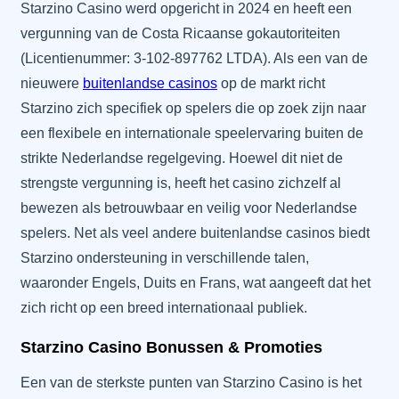
Starzino Casino werd opgericht in 2024 en heeft een
vergunning van de Costa Ricaanse gokautoriteiten
(Licentienummer: 3-102-897762 LTDA). Als een van de
nieuwere
buitenlandse casinos
op de markt richt
Starzino zich specifiek op spelers die op zoek zijn naar
een flexibele en internationale speelervaring buiten de
strikte Nederlandse regelgeving. Hoewel dit niet de
strengste vergunning is, heeft het casino zichzelf al
bewezen als betrouwbaar en veilig voor Nederlandse
spelers. Net als veel andere buitenlandse casinos biedt
Starzino ondersteuning in verschillende talen,
waaronder Engels, Duits en Frans, wat aangeeft dat het
zich richt op een breed internationaal publiek.
Starzino Casino Bonussen & Promoties
Een van de sterkste punten van Starzino Casino is het