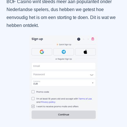
BOF Casino wint steeds meer aan populariteit onder
Nederlandse spelers, dus hebben we getest hoe
eenvoudig het is om een storting te doen. Dit is wat we
hebben ontdekt.