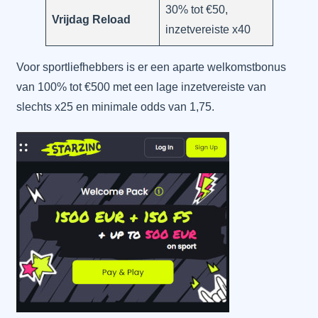
30% tot €50,
Vrijdag Reload
inzetvereiste x40
Voor sportliefhebbers is er een aparte welkomstbonus
van 100% tot €500 met een lage inzetvereiste van
slechts x25 en minimale odds van 1,75.