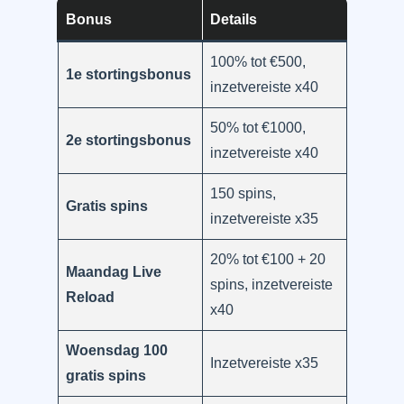
Bonus
Details
100% tot €500,
1e stortingsbonus
inzetvereiste x40
50% tot €1000,
2e stortingsbonus
inzetvereiste x40
150 spins,
Gratis spins
inzetvereiste x35
20% tot €100 + 20
Maandag Live
spins, inzetvereiste
Reload
x40
Woensdag 100
Inzetvereiste x35
gratis spins