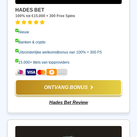
HADES BET
100% tot €15.000 + 300 Free Spins
Nieuw
Banken & crypto
Uitzonderlijke welkomstbonus van 100% + 300 FS
15.000+ titels van topproviders
….
ONTVANG BONUS
Hades Bet Review