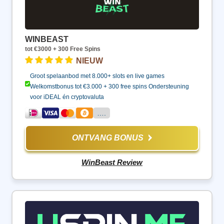
WINBEAST
tot €3000 + 300 Free Spins
NIEUW
Groot spelaanbod met 8.000+ slots en live games
Welkomstbonus tot €3.000 + 300 free spins Ondersteuning
voor iDEAL én cryptovaluta
….
ONTVANG BONUS
WinBeast Review