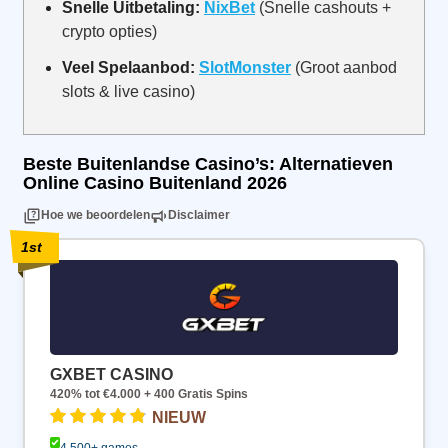
Snelle Uitbetaling:
NixBet
(Snelle cashouts +
crypto opties)
Veel Spelaanbod:
SlotMonster
(Groot aanbod
slots & live casino)
Beste Buitenlandse Casino’s: Alternatieven
Online Casino Buitenland 2026
Hoe we beoordelen
Disclaimer
GXBET CASINO
420% tot €4.000 + 400 Gratis Spins
NIEUW