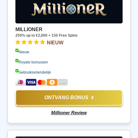
MILLIONER
250% up to €2,000 + 150 Free Spins
NIEUW
Nieuw
Royale bonussen
Gebruiksvriendelijk
….
ONTVANG BONUS
Millioner Review