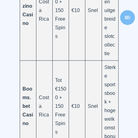
Cost
0 +
en
zino
a
150
€10
Snel
uitge
Casi
Rica
Free
breid
no
Spin
e
s
slotc
ollec
tie
Sterk
e
Tot
sport
Boo
€150
sboo
ms.
Cost
0 +
k +
bet
a
150
€10
Snel
hoge
Casi
Rica
Free
welk
no
Spin
omst
s
bonu