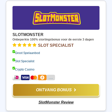
SLOTMONSTER
Onbeperkte 100% stortingsbonus voor de eerste 3 dagen
SLOT SPECIALIST
Groot Spelaanbod
Slot Specialist
Crypto Casino
….
ONTVANG BONUS
SlotMonster Review