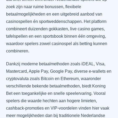
zoek zijn naar ruime bonussen, flexibele
betaalmogelijkheden en een uitgebreid aanbod van
casinospellen én sportweddenschappen. Het platform
combineert duizenden gokkasten, live casino games,
tafelspellen en een sportsbook binnen één omgeving,
waardoor spelers zowel casinospel als betting kunnen
combineren.
Dankzij moderne betaalmethoden zoals iDEAL, Visa,
Mastercard, Apple Pay, Google Pay, diverse e-wallets en
cryptovaluta zoals Bitcoin en Ethereum, waaronder
verschillende bekende betaalmethoden, biedt Koning
Bet een toegankelijke en snelle speelervaring. Vooral
spelers die waarde hechten aan hogere limieten,
cashback-promoties en VIP-voordelen vinden hier vaak
meer mogelijkheden dan bij traditionele Nederlandse