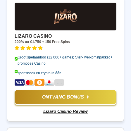
LIZARO CASINO
200% tot €1.750 + 150 Free Spins
Groot spelaanbod (12.000+ games) Sterk welkomstpakket +
promoties Casino
sportsbook en crypto in één
….
ONTVANG BONUS
Lizaro Casino Review