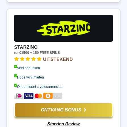
STARZINO
tot €1500 + 150 FREE SPINS
UITSTEKEND
Veel bonussen
Hoge winlimieten
Ondersteunt cryptocurrencies
….
ONTVANG BONUS
Starzino Review