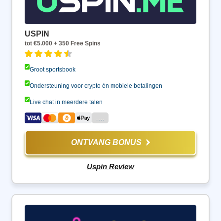
USPIN
tot €5.000 + 350 Free Spins
Groot sportsbook
Ondersteuning voor crypto én mobiele betalingen
Live chat in meerdere talen
….
ONTVANG BONUS
Uspin Review