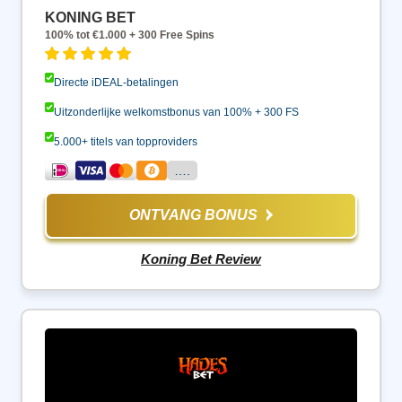
KONING BET
100% tot €1.000 + 300 Free Spins
Directe iDEAL-betalingen
Uitzonderlijke welkomstbonus van 100% + 300 FS
5.000+ titels van topproviders
….
ONTVANG BONUS
Koning Bet Review