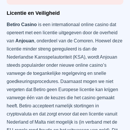
Licentie en Veiligheid
Betiro Casino
is een internationaal online casino dat
opereert met een licentie uitgegeven door de overheid
van
Anjouan
, onderdeel van de Comoren. Hoewel deze
licentie minder streng gereguleerd is dan de
Nederlandse Kansspelautoriteit (KSA), wordt Anjouan
steeds populairder onder nieuwe online casino’s
vanwege de toegankelijke regelgeving en snelle
goedkeuringsprocedures. Daarnaast mogen we niet
vergeten dat Betiro geen Europese licentie kan krijgen
vanwege één van de keuzes die het casino gemaakt
heeft. Betiro accepteert namelijk stortingen in
cryptovaluta en dat zorgt ervoor dat een licentie vanuit
Nederland of Malta niet mogelijk is (in verband met de