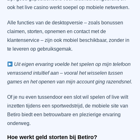
ook het live casino werkt soepel op mobiele netwerken.
Alle functies van de desktopversie – zoals bonussen
claimen, storten, opnemen en contact met de
klantenservice – zijn ook mobiel beschikbaar, zonder in
te leveren op gebruiksgemak.
Uit eigen ervaring voelde het spelen op mijn telefoon
verrassend intuïtief aan – vooral het wisselen tussen
games en het openen van mijn account ging razendsnel.
Of je nu even tussendoor een slot wil spelen of live wilt
inzetten tijdens een sportwedstrijd, de mobiele site van
Betiro biedt een betrouwbare en plezierige ervaring
onderweg.
Hoe werkt geld storten bij Betiro?