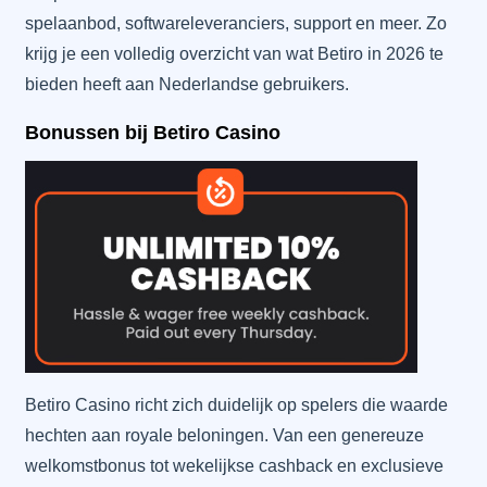
spelaanbod, softwareleveranciers, support en meer. Zo
krijg je een volledig overzicht van wat Betiro in 2026 te
bieden heeft aan Nederlandse gebruikers.
Bonussen bij Betiro Casino
Betiro Casino richt zich duidelijk op spelers die waarde
hechten aan royale beloningen. Van een genereuze
welkomstbonus tot wekelijkse cashback en exclusieve