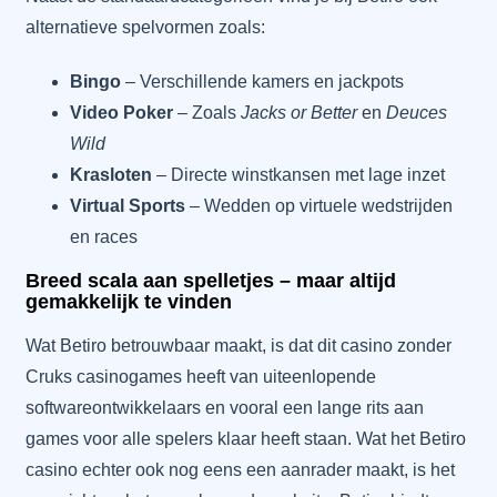
alternatieve spelvormen zoals:
Bingo
– Verschillende kamers en jackpots
Video Poker
– Zoals
Jacks or Better
en
Deuces
Wild
Krasloten
– Directe winstkansen met lage inzet
Virtual Sports
– Wedden op virtuele wedstrijden
en races
Breed scala aan spelletjes – maar altijd
gemakkelijk te vinden
Wat Betiro betrouwbaar maakt, is dat dit casino zonder
Cruks casinogames heeft van uiteenlopende
softwareontwikkelaars en vooral een lange rits aan
games voor alle spelers klaar heeft staan. Wat het Betiro
casino echter ook nog eens een aanrader maakt, is het