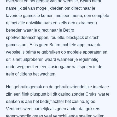
overzicht en het gemak van de website. Betiro biedt
namelijk tal van mogelijkheden om direct naar je
favoriete games te komen, met een menu, een complete
rij met alle ontwikkelaars en zelfs een extra menu
beneden waar je direct naar je Betiro
sportweddenschappen, roulette, blackjack of crash
games kunt. Er is geen Betiro mobiele app, maar de
website is prima te gebruiken op mobiele apparaten en
dit is het uitproberen waard wanneer je regelmatig
onderweg bent en een casinogame wilt spelen in de
trein of tijdens het wachten.
Het gebruiksgemak en de gebruiksvriendelijke interface
zijn een flink pluspunt bij dit casino zonder Cruks, wat te
danken is aan het bedrijf achter het casino. Igloo
Ventures weet namelijk als geen ander dat gokkers
tegenwoordig graag veel verschillende spellen willen