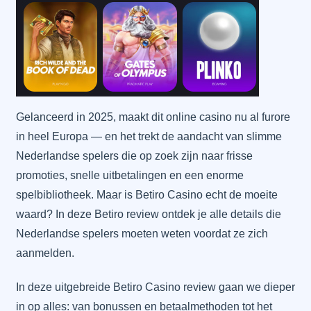
Gelanceerd in 2025, maakt dit online casino nu al furore
in heel Europa — en het trekt de aandacht van slimme
Nederlandse spelers die op zoek zijn naar frisse
promoties, snelle uitbetalingen en een enorme
spelbibliotheek. Maar is Betiro Casino echt de moeite
waard? In deze Betiro review ontdek je alle details die
Nederlandse spelers moeten weten voordat ze zich
aanmelden.
In deze uitgebreide Betiro Casino review gaan we dieper
in op alles: van bonussen en betaalmethoden tot het