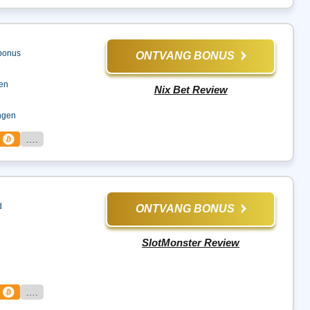
bonus
ONTVANG BONUS
gen
Nix Bet Review
ngen
….
d
ONTVANG BONUS
SlotMonster Review
….