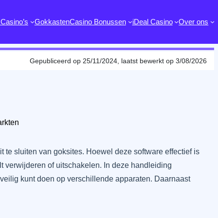
 Casino’s
Gokkasten
Casino Bonussen
iDeal Casino
Over ons
Gepubliceerd op 25/11/2024, laatst bewerkt op 3/08/2026
arkten
t te sluiten van goksites. Hoewel deze software effectief is
t verwijderen of uitschakelen. In deze handleiding
 veilig kunt doen op verschillende apparaten. Daarnaast