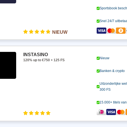
Sportsbook besch
Snel 24/7 uitbeta
NIEUW
INSTASINO
Nieuw
120% up to €750 + 125 FS
Banken & crypto
Uitzonderlijke w
300 FS
15.000+ titels va