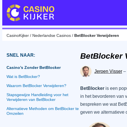
CasinoKijker
/
Nederlandse Casinos
/
BetBlocker Verwijderen
BetBlocker 
SNEL NAAR:
Casino’s Zonder BetBlocker
Jeroen Visser
–
Wat is BetBlocker?
Waarom BetBlocker Verwijderen?
BetBlocker
is een popu
Stapsgewijze Handleiding voor het
in het bevorderen van v
Verwijderen van BetBlocker
bespreken we wat BetBlo
Alternatieve Methoden om BetBlocker te
geven we alternatieve
Omzeilen