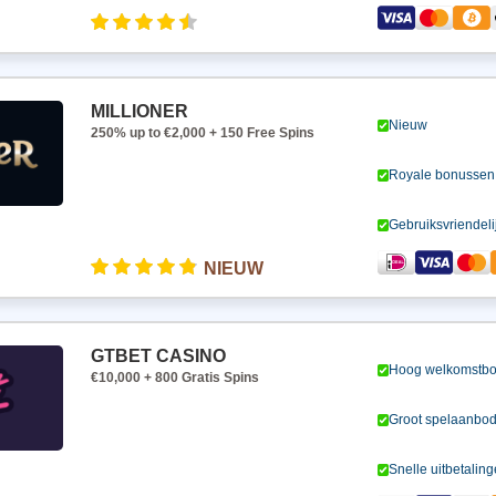
MILLIONER
Nieuw
250% up to €2,000 + 150 Free Spins
Royale bonussen
Gebruiksvriendeli
NIEUW
GTBET CASINO
Hoog welkomstb
€10,000 + 800 Gratis Spins
Groot spelaanbo
Snelle uitbetalin