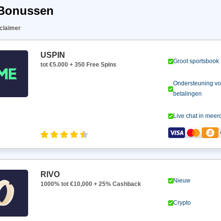
 Bonussen
claimer
USPIN
Groot sportsbook
tot €5.000 + 350 Free Spins
Ondersteuning vo
betalingen
Live chat in meer
RIVO
Nieuw
1000% tot €10,000 + 25% Cashback
Crypto