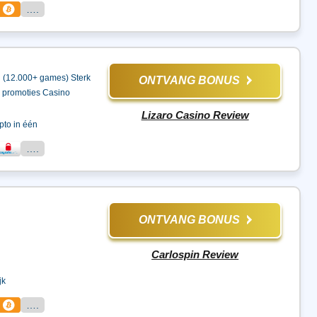
….
 (12.000+ games) Sterk
ONTVANG BONUS
 promoties Casino
Lizaro Casino Review
pto in één
….
ONTVANG BONUS
Carlospin Review
jk
….