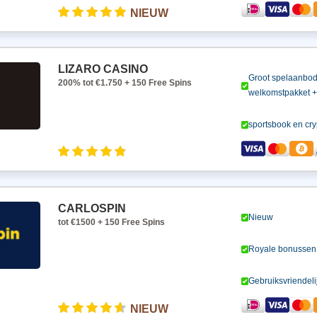
NIEUW
LIZARO CASINO
Groot spelaanbod
200% tot €1.750 + 150 Free Spins
welkomstpakket +
sportsbook en cry
CARLOSPIN
Nieuw
tot €1500 + 150 Free Spins
Royale bonussen
Gebruiksvriendeli
NIEUW