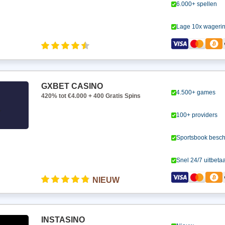
6.000+ spellen
Lage 10x wageri
GXBET CASINO
4.500+ games
420% tot €4.000 + 400 Gratis Spins
100+ providers
Sportsbook besch
Snel 24/7 uitbeta
NIEUW
INSTASINO