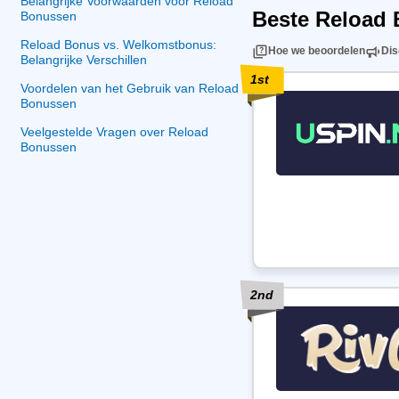
Belangrijke Voorwaarden voor Reload
Beste Reload
Bonussen
Reload Bonus vs. Welkomstbonus:
Hoe we beoordelen
Dis
Belangrijke Verschillen
Voordelen van het Gebruik van Reload
Bonussen
Veelgestelde Vragen over Reload
Bonussen