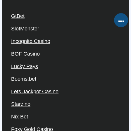
GtBet
SlotMonster
Incognito Casino
BOF Casino
Lucky Pays
Booms.bet
Lets Jackpot Casino
Starzino
Nix Bet
Foxy Gold Casino