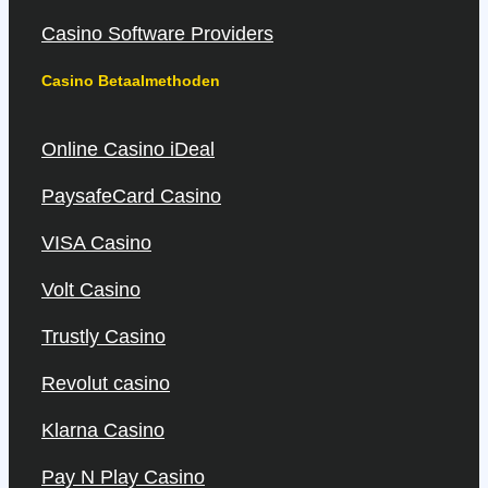
Casino Software Providers
Casino Betaalmethoden
Online Casino iDeal
PaysafeCard Casino
VISA Casino
Volt Casino
Trustly Casino
Revolut casino
Klarna Casino
Pay N Play Casino