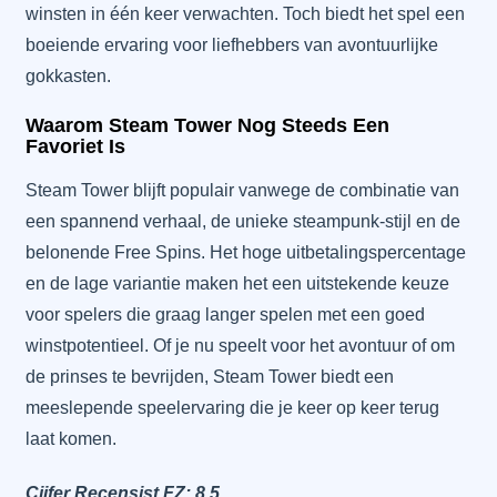
winsten in één keer verwachten. Toch biedt het spel een
boeiende ervaring voor liefhebbers van avontuurlijke
gokkasten.
Waarom Steam Tower Nog Steeds Een
Favoriet Is
Steam Tower blijft populair vanwege de combinatie van
een spannend verhaal, de unieke steampunk-stijl en de
belonende Free Spins. Het hoge uitbetalingspercentage
en de lage variantie maken het een uitstekende keuze
voor spelers die graag langer spelen met een goed
winstpotentieel. Of je nu speelt voor het avontuur of om
de prinses te bevrijden, Steam Tower biedt een
meeslepende speelervaring die je keer op keer terug
laat komen.
Cijfer Recensist FZ: 8,5