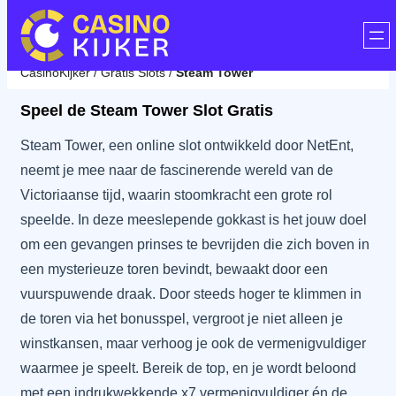
Skip
to
content
CasinoKijker
/
Gratis Slots
/
Steam Tower
Speel de Steam Tower Slot Gratis
Steam Tower, een online slot ontwikkeld door NetEnt,
neemt je mee naar de fascinerende wereld van de
Victoriaanse tijd, waarin stoomkracht een grote rol
speelde. In deze meeslepende gokkast is het jouw doel
om een gevangen prinses te bevrijden die zich boven in
een mysterieuze toren bevindt, bewaakt door een
vuurspuwende draak. Door steeds hoger te klimmen in
de toren via het bonusspel, vergroot je niet alleen je
winstkansen, maar verhoog je ook de vermenigvuldiger
waarmee je speelt. Bereik de top, en je wordt beloond
met een indrukwekkende x7 vermenigvuldiger én de