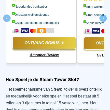
Nederlandse bankopties
Hoog welkomstb
Driestaps welkomstbonus
Groot spelaanbod
Crypto-uitbetalingen onmiddellijk
Snelle uitbetalin
….
ONTVANG BONUS
ONTVA
Amonbet Review
GTBet 
Hoe Speel je de Steam Tower Slot?
Het spelmechanisme van
Steam Tower
is overzichtelijk
en toegankelijk voor elke speler. Het spel bestaat uit 5
rollen en 3 rijen, met in totaal 15 vaste winlijnen. Het
doel is om winnende combinaties te vormen van links