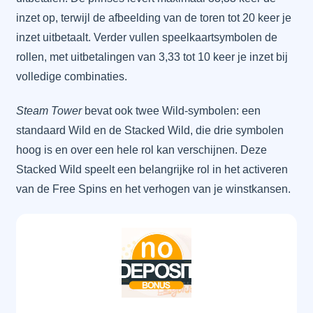
inzet op, terwijl de afbeelding van de toren tot 20 keer je
inzet uitbetaalt. Verder vullen speelkaartsymbolen de
rollen, met uitbetalingen van 3,33 tot 10 keer je inzet bij
volledige combinaties.
Steam Tower
bevat ook twee Wild-symbolen: een
standaard Wild en de Stacked Wild, die drie symbolen
hoog is en over een hele rol kan verschijnen. Deze
Stacked Wild speelt een belangrijke rol in het activeren
van de Free Spins en het verhogen van je winstkansen.