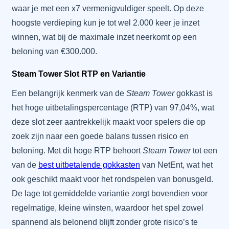
waar je met een x7 vermenigvuldiger speelt. Op deze
hoogste verdieping kun je tot wel 2.000 keer je inzet
winnen, wat bij de maximale inzet neerkomt op een
beloning van €300.000.
Steam Tower Slot RTP en Variantie
Een belangrijk kenmerk van de
Steam Tower
gokkast is
het hoge uitbetalingspercentage (RTP) van 97,04%, wat
deze slot zeer aantrekkelijk maakt voor spelers die op
zoek zijn naar een goede balans tussen risico en
beloning. Met dit hoge RTP behoort
Steam Tower
tot een
van de
best uitbetalende gokkasten
van NetEnt, wat het
ook geschikt maakt voor het rondspelen van bonusgeld.
De lage tot gemiddelde variantie zorgt bovendien voor
regelmatige, kleine winsten, waardoor het spel zowel
spannend als belonend blijft zonder grote risico’s te