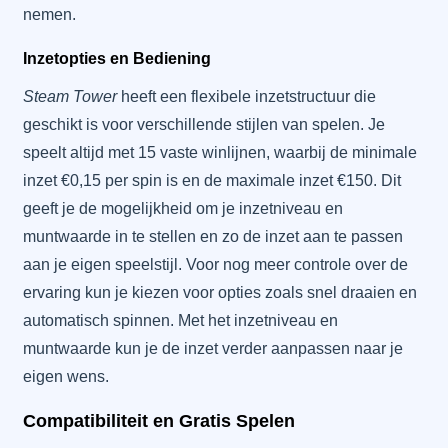
nemen.
Inzetopties en Bediening
Steam Tower
heeft een flexibele inzetstructuur die
geschikt is voor verschillende stijlen van spelen. Je
speelt altijd met 15 vaste winlijnen, waarbij de minimale
inzet €0,15 per spin is en de maximale inzet €150. Dit
geeft je de mogelijkheid om je inzetniveau en
muntwaarde in te stellen en zo de inzet aan te passen
aan je eigen speelstijl. Voor nog meer controle over de
ervaring kun je kiezen voor opties zoals snel draaien en
automatisch spinnen. Met het inzetniveau en
muntwaarde kun je de inzet verder aanpassen naar je
eigen wens.
Compatibiliteit en Gratis Spelen