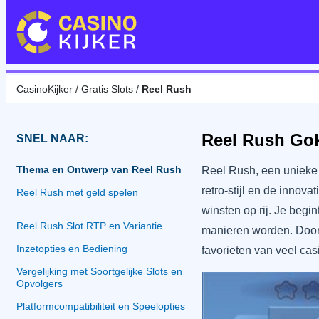
Skip
to
content
CasinoKijker
/
Gratis Slots
/
Reel Rush
Reel Rush Go
SNEL NAAR:
Thema en Ontwerp van Reel Rush
Reel Rush, een unieke 
retro-stijl en de innov
Reel Rush met geld spelen
winsten op rij. Je begi
Reel Rush Slot RTP en Variantie
manieren worden. Door 
Inzetopties en Bediening
favorieten van veel cas
Vergelijking met Soortgelijke Slots en
Opvolgers
Platformcompatibiliteit en Speelopties