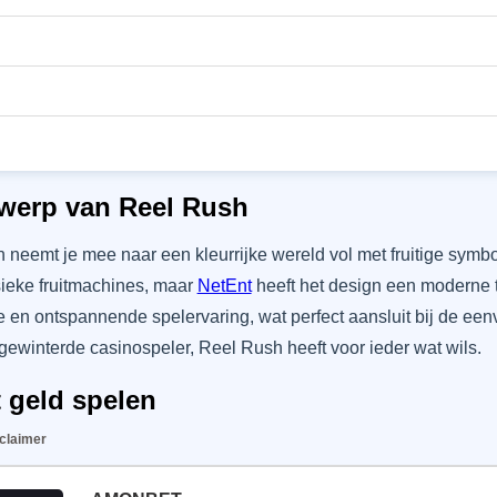
werp van Reel Rush
 neemt je mee naar een kleurrijke wereld vol met fruitige symb
sieke fruitmachines, maar
NetEnt
heeft het design een moderne t
ke en ontspannende spelervaring, wat perfect aansluit bij de 
gewinterde casinospeler, Reel Rush heeft voor ieder wat wils.
 geld spelen
claimer