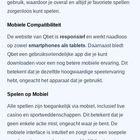
gebruik, waardoor je overal en altijd je favoriete spellen
zorgenloos kunt spelen.
Mobiele Compatibiliteit
De website van Qbet is
responsief
en werkt naadloos
op zowel
smartphones als tablets
. Daarnaast biedt
Qbet een gebruiksvriendelijke app die je kunt
downloaden voor een nog betere mobiele ervaring. Dit
betekent dat je dezelfde hoogwaardige speelervaring
hebt, ongeacht het apparaat dat je gebruikt.
Spelen op Mobiel
Alle spellen zijn toegankelijk via mobiel, inclusief live
casino en sportweddenschappen. Dit betekent dat je
geen enkele actie mist, ongeacht waar je bent. De
mobiele interface is intuïtief en zorgt voor een soepele