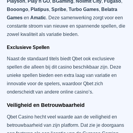
Playson
,
Play’n GO
,
BGaming
,
Nolimit City
,
Fugaso
,
Booongo
,
Platipus
,
Spribe
,
Turbo Games
,
Belatra
Games
en
Amatic
. Deze samenwerking zorgt voor een
constante stroom van nieuwe en spannende spellen, die
zowel kwaliteit als variatie bieden.
Exclusieve Spellen
Naast de standaard titels biedt Qbet ook exclusieve
spellen die alleen bij dit casino beschikbaar zijn. Deze
unieke spellen bieden een extra laag van variatie en
innovatie voor de spelers, waardoor Qbet zich
onderscheidt van andere online casino’s.
Veiligheid en Betrouwbaarheid
Qbet Casino hecht veel waarde aan de veiligheid en
betrouwbaarheid van zijn platform. Dat zie je doorgaans