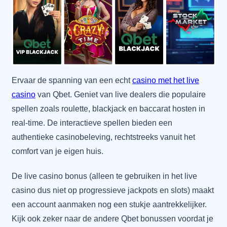
Ervaar de spanning van een echt
casino met het live
casino
van Qbet. Geniet van live dealers die populaire
spellen zoals roulette, blackjack en baccarat hosten in
real-time. De interactieve spellen bieden een
authentieke casinobeleving, rechtstreeks vanuit het
comfort van je eigen huis.
De live casino bonus (alleen te gebruiken in het live
casino dus niet op progressieve jackpots en slots) maakt
een account aanmaken nog een stukje aantrekkelijker.
Kijk ook zeker naar de andere Qbet bonussen voordat je