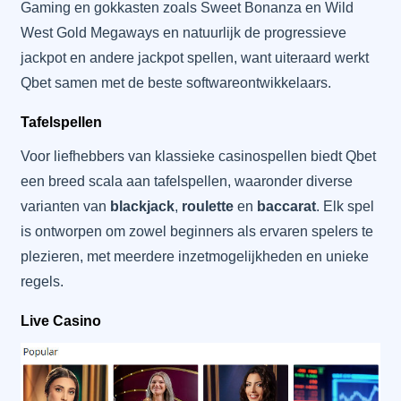
Gaming en gokkasten zoals Sweet Bonanza en Wild
West Gold Megaways en natuurlijk de progressieve
jackpot en andere jackpot spellen, want uiteraard werkt
Qbet samen met de beste softwareontwikkelaars.
Tafelspellen
Voor liefhebbers van klassieke casinospellen biedt Qbet
een breed scala aan tafelspellen, waaronder diverse
varianten van
blackjack
,
roulette
en
baccarat
. Elk spel
is ontworpen om zowel beginners als ervaren spelers te
plezieren, met meerdere inzetmogelijkheden en unieke
regels.
Live Casino