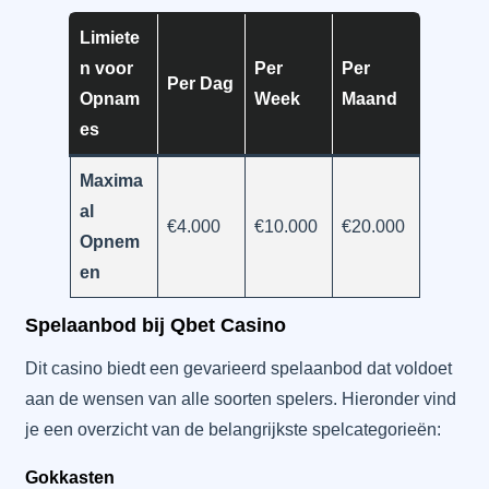
Limiete
n voor
Per
Per
Per Dag
Opnam
Week
Maand
es
Maxima
al
€4.000
€10.000
€20.000
Opnem
en
Spelaanbod bij Qbet Casino
Dit casino biedt een gevarieerd spelaanbod dat voldoet
aan de wensen van alle soorten spelers. Hieronder vind
je een overzicht van de belangrijkste spelcategorieën:
Gokkasten