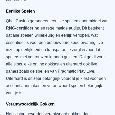
Eerlijke Spelen
Qbet Casino garandeert eerlijke spellen door middel van
RNG-certificering
en regelmatige audits. Dit betekent
dat alle spellen willekeurig en eerlijk verlopen, wat
essentieel is voor een betrouwbare speelervaring. De
inzet op eerlijkheid en transparantie zorgt ervoor dat
spelers met vertrouwen kunnen gokken. Dat geldt voor
alle slots, elke online gokkast en uiteraard ook live
games zoals de spellen van Pragmatic Play Live.
Uiteraard is dit zeer belangrijk voordat je kiest voor een
account aanmaken en verantwoord spelen belangrijk
voor je is.
Verantwoordelijk Gokken
Het casino bevordert verantwoord gokken door