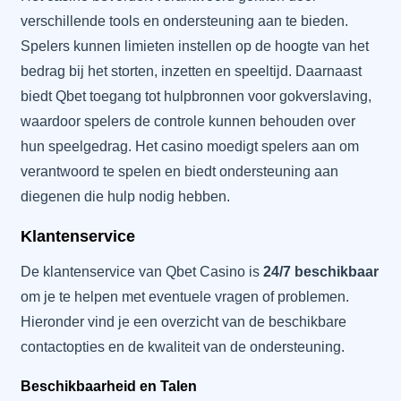
verschillende tools en ondersteuning aan te bieden.
Spelers kunnen limieten instellen op de hoogte van het
bedrag bij het storten, inzetten en speeltijd. Daarnaast
biedt Qbet toegang tot hulpbronnen voor gokverslaving,
waardoor spelers de controle kunnen behouden over
hun speelgedrag. Het casino moedigt spelers aan om
verantwoord te spelen en biedt ondersteuning aan
diegenen die hulp nodig hebben.
Klantenservice
De klantenservice van Qbet Casino is
24/7 beschikbaar
om je te helpen met eventuele vragen of problemen.
Hieronder vind je een overzicht van de beschikbare
contactopties en de kwaliteit van de ondersteuning.
Beschikbaarheid en Talen