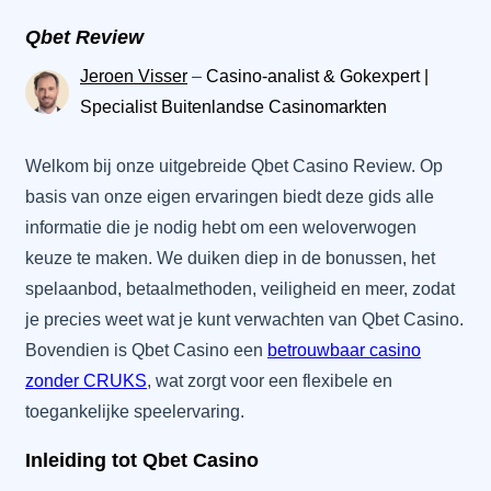
Qbet Review
Jeroen Visser
–
Casino-analist & Gokexpert |
Specialist Buitenlandse Casinomarkten
Welkom bij onze uitgebreide Qbet Casino Review. Op
basis van onze eigen ervaringen biedt deze gids alle
informatie die je nodig hebt om een weloverwogen
keuze te maken. We duiken diep in de bonussen, het
spelaanbod, betaalmethoden, veiligheid en meer, zodat
je precies weet wat je kunt verwachten van Qbet Casino.
Bovendien is Qbet Casino een
betrouwbaar casino
zonder CRUKS
, wat zorgt voor een flexibele en
toegankelijke speelervaring.
Inleiding tot Qbet Casino