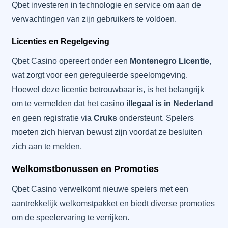
Qbet investeren in technologie en service om aan de
verwachtingen van zijn gebruikers te voldoen.
Licenties en Regelgeving
Qbet Casino opereert onder een
Montenegro Licentie
,
wat zorgt voor een gereguleerde speelomgeving.
Hoewel deze licentie betrouwbaar is, is het belangrijk
om te vermelden dat het casino
illegaal is in Nederland
en geen registratie via
Cruks
ondersteunt. Spelers
moeten zich hiervan bewust zijn voordat ze besluiten
zich aan te melden.
Welkomstbonussen en Promoties
Qbet Casino verwelkomt nieuwe spelers met een
aantrekkelijk welkomstpakket en biedt diverse promoties
om de speelervaring te verrijken.