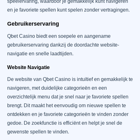
speelervaring, waardoor je gemakkelijk kunt navigeren
en je favoriete spellen kunt spelen zonder vertragingen.
Gebruikerservaring
Qbet Casino biedt een soepele en aangename
gebruikerservaring dankzij de doordachte website-
navigatie en snelle laadtijden.
Website Navigatie
De website van Qbet Casino is intuïtief en gemakkelijk te
navigeren, met duidelijke categorieën en een
overzichtelijk menu dat je snel naar je favoriete spellen
brengt. Dit maakt het eenvoudig om nieuwe spellen te
ontdekken en je favoriete categorieën te vinden zonder
gedoe. De zoekfunctie is efficiënt en helpt je snel de
gewenste spellen te vinden.