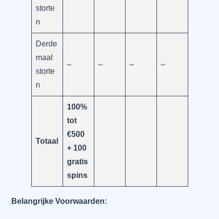
storte
n
Derde
maal
–
–
–
–
storte
n
100%
tot
€500
Totaal
+ 100
gratis
spins
Belangrijke Voorwaarden: