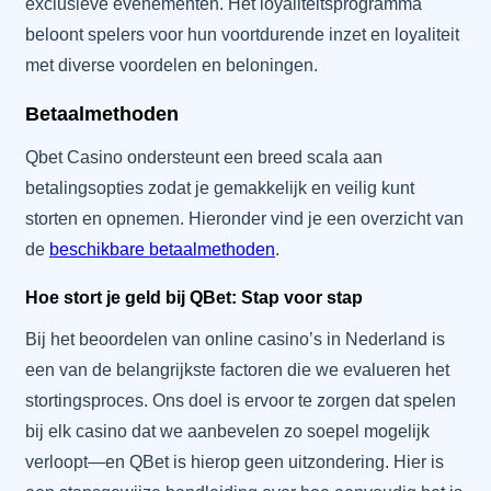
exclusieve evenementen. Het loyaliteitsprogramma
beloont spelers voor hun voortdurende inzet en loyaliteit
met diverse voordelen en beloningen.
Betaalmethoden
Qbet Casino ondersteunt een breed scala aan
betalingsopties zodat je gemakkelijk en veilig kunt
storten en opnemen. Hieronder vind je een overzicht van
de
beschikbare betaalmethoden
.
Hoe stort je geld bij QBet: Stap voor stap
Bij het beoordelen van online casino’s in Nederland is
een van de belangrijkste factoren die we evalueren het
stortingsproces. Ons doel is ervoor te zorgen dat spelen
bij elk casino dat we aanbevelen zo soepel mogelijk
verloopt—en QBet is hierop geen uitzondering. Hier is