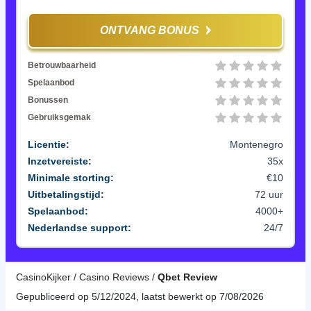
ONTVANG BONUS
Betrouwbaarheid
Spelaanbod
Bonussen
Gebruiksgemak
Licentie:
Montenegro
Inzetvereiste:
35x
Minimale storting:
€10
Uitbetalingstijd:
72 uur
Spelaanbod:
4000+
Nederlandse support:
24/7
CasinoKijker
/
Casino Reviews
/
Qbet Review
Gepubliceerd op 5/12/2024, laatst bewerkt op 7/08/2026