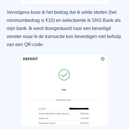
Vervolgens koos ik het bedrag dat ik wilde storten (het
minimumbedrag is €10) en selecteerde ik SNS Bank als
mijn bank. Ik werd doorgestuurd naar een beveiligd
venster waar ik de transactie kon bevestigen met behulp
van een QR-code.